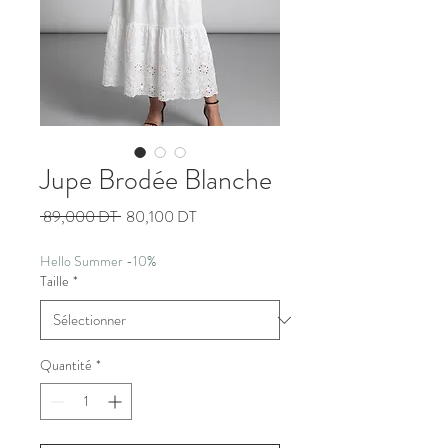
Jupe Brodée Blanche
Prix
Prix
 89,000 DT 
80,100 DT
original
promotionnel
Hello Summer -10%
Taille
*
Quantité
*