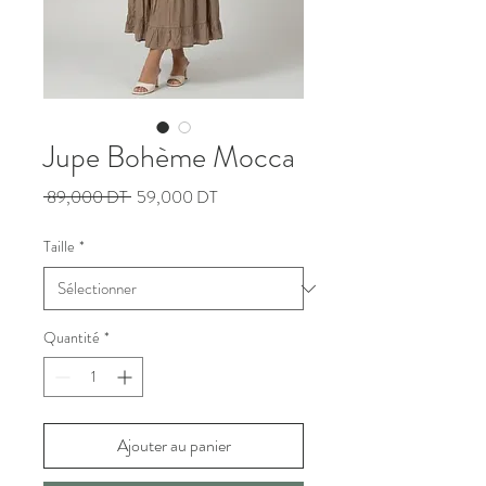
Jupe Bohème Mocca
Prix
Prix
 89,000 DT 
59,000 DT
original
promotionnel
Taille
*
Quantité
*
Ajouter au panier