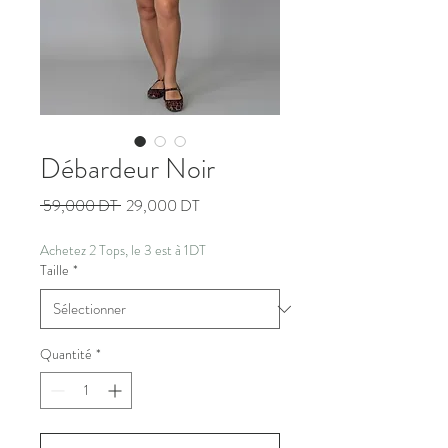
Débardeur Noir
Prix
Prix
 59,000 DT 
29,000 DT
original
promotionnel
Achetez 2 Tops, le 3 est à 1DT
Taille
*
Quantité
*